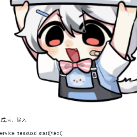
完成后，输入
service nessusd start[/text]