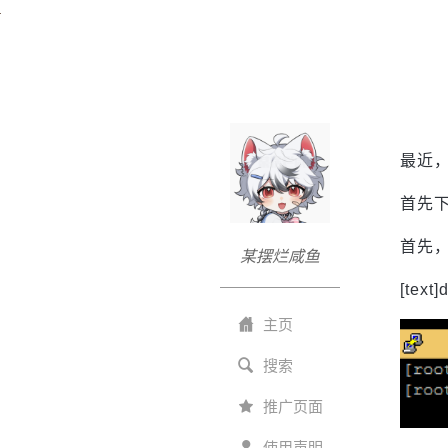
最近，
首先下
首先，
某摆烂咸鱼
[text
主页
搜索
推广页面
使用声明