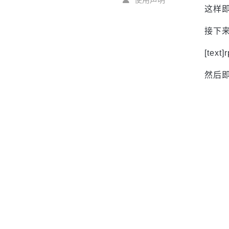
这样
接下
[text
然后